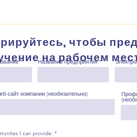
трируйтесь, чтобы пре
учение на рабочем мес
азвание
Название предприятия
Электро
еб-сайт компании (необязательно)
Профи
(необ
О
unites I can provide:
*