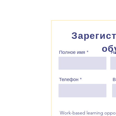
Зарегис
об
Полное имя
Н
Телефон
В
Work-based learning opport