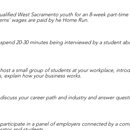
б
я
з
alified West Sacramento youth for an 8-week part-time o
а
terns' wages are paid by he Home Run.
т
е
л
ь
, spend 20-30 minutes being interviewed by a student ab
н
о
, host a small group of students at your workplace, int
s, explain how your business works.
, discuss your career path and industry and answer quest
, participate in a panel of employers connected by a 
rator and students.