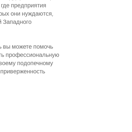
 где предприятия
орых они нуждаются,
й Западного
ь вы можете помочь
ать профессиональную
своему подопечному
о приверженность