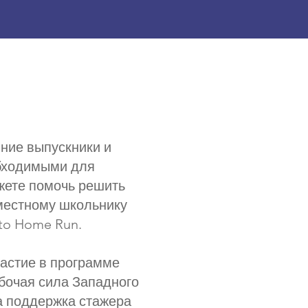
ние выпускники и
обходимыми для
жете помочь решить
местному школьнику
to Home Run.
астие в программе
бочая сила Западного
а поддержка стажера