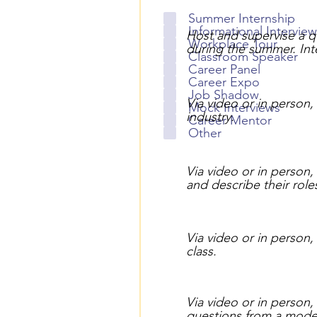
Summer Internship
Informational Interview
Host and supervise a qu
Workplace Tour
during the summer. In
Classroom Speaker
Career Panel
Career Expo
Job Shadow
Via video or in person
Mock Interviews
industry.
Career Mentor
Other
Via video or in person
and describe their role
Via video or in person
class.
Via video or in person
questions from a mode