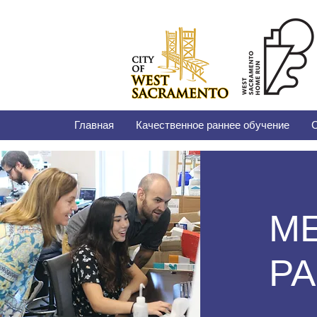
Главная
Качественное раннее обучение
С
М
Р