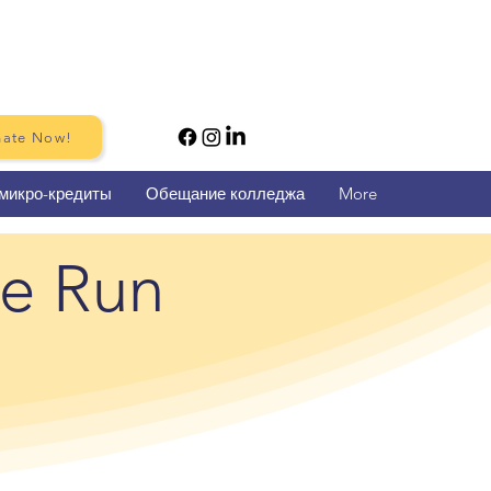
ate Now!
микро-кредиты
Обещание колледжа
More
me Run