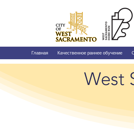
Главная
Качественное раннее обучение
С
West 