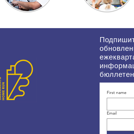
Подпишит
обновлен
ежекварт
информа
бюллете
First name
Email