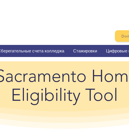
Don
берегательные счета колледжа
Стажировки
Цифровые 
Sacramento Ho
Eligibility Tool