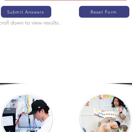
Submit Answers
Reset Form
croll down to view results.
Eligible Programs
Click on a program to learn more about it.