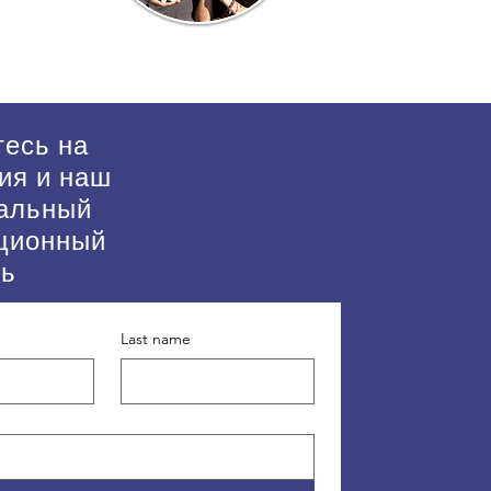
есь на
ия и наш
альный
ционный
нь
Last name