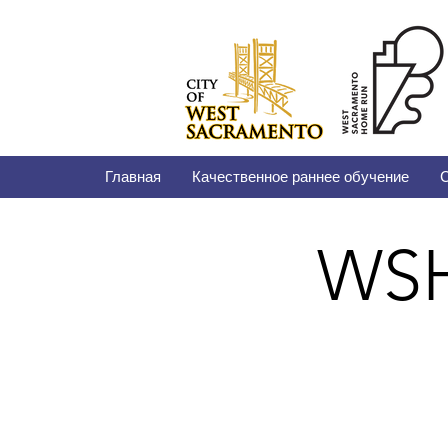
Главная
Качественное раннее обучение
С
WSHR