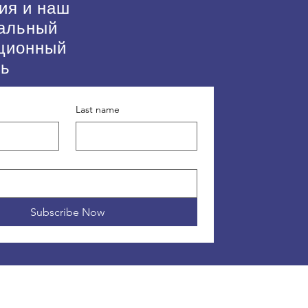
ия и наш
альный
ционный
нь
Last name
Subscribe Now