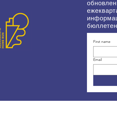
обновлен
ежекварт
информа
бюллете
First name
Email