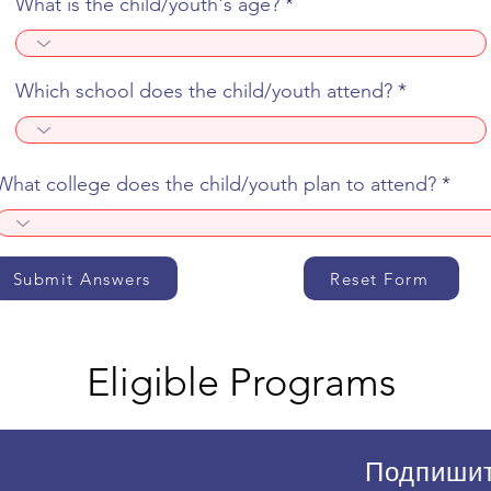
What is the child/youth's age?
Which school does the child/youth attend?
What college does the child/youth plan to attend?
Submit Answers
Reset Form
Eligible Programs
Подпишит