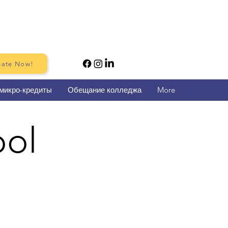
ate Now!
микро-кредиты
Обещание колледжа
More
ool