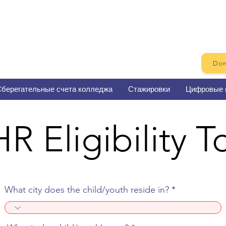
Don
берегательные счета колледжа
Стажировки
Цифровые 
 Eligibility T
What city does the child/youth reside in?