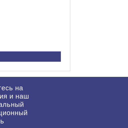
есь на
ия и наш
альный
ционный
нь