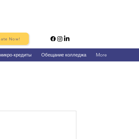
ate Now!
микро-кредиты
Обещание колледжа
More