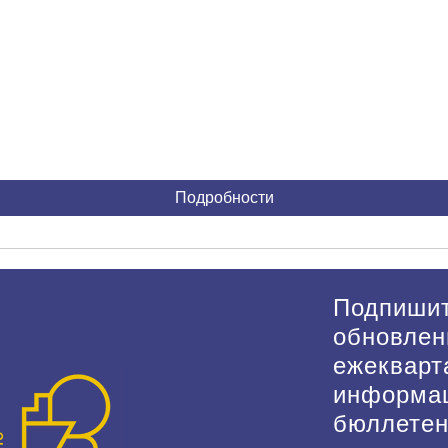
Подробности
Подпишит
обновлен
ежекварт
информа
бюллете